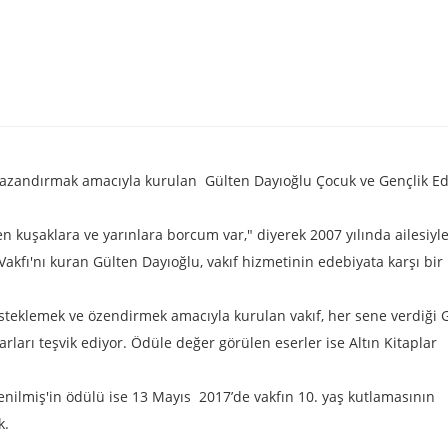
r kazandırmak amacıyla kurulan Gülten Dayıoğlu Çocuk ve Gençlik Ed
n kuşaklara ve yarınlara borcum var," diyerek 2007 yılında ailesiyl
Vakfı'nı kuran Gülten Dayıoğlu, vakıf hizmetinin edebiyata karşı bir
 desteklemek ve özendirmek amacıyla kurulan vakıf, her sene verdiği 
rları teşvik ediyor. Ödüle değer görülen eserler ise Altın Kitaplar
ilmiş'in ödülü ise 13 Mayıs 2017’de vakfın 10. yaş kutlamasının
k.