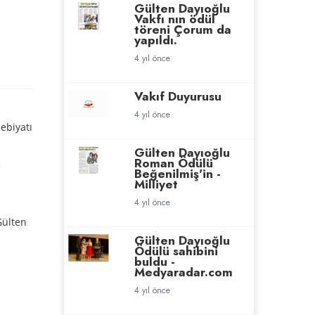
Gülten Dayıoğlu
Vakfı nın ödül
töreni Çorum da
yapıldı.
4 yıl önce
Vakıf Duyurusu
4 yıl önce
ebiyatı
Gülten Dayıoğlu
Roman Ödülü
e
Beğenilmiş'in -
Milliyet
4 yıl önce
Gülten
Gülten Dayıoğlu
Ödülü sahibini
buldu -
Medyaradar.com
4 yıl önce