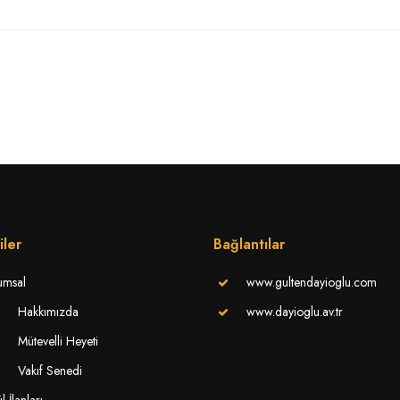
iler
Bağlantılar
umsal
www.gultendayioglu.com
Hakkımızda
www.dayioglu.av.tr
Mütevelli Heyeti
Vakıf Senedi