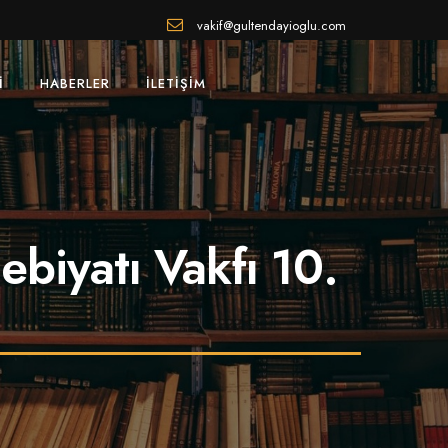
vakif@gultendayioglu.com
I
HABERLER
İLETIŞIM
biyatı Vakfı 10.