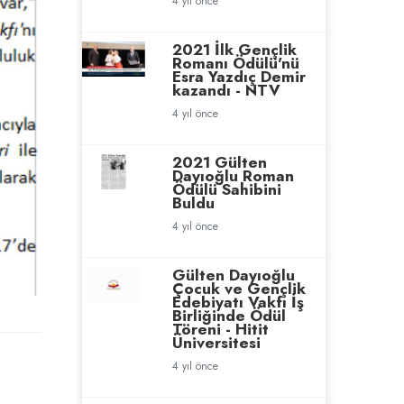
4 yıl önce
2021 İlk Gençlik
Romanı Ödülü'nü
Esra Yazdıç Demir
kazandı - NTV
4 yıl önce
2021 Gülten
Dayıoğlu Roman
Ödülü Sahibini
Buldu
4 yıl önce
Gülten Dayıoğlu
Çocuk ve Gençlik
Edebiyatı Vakfı İş
Birliğinde Ödül
Töreni - Hitit
Üniversitesi
4 yıl önce