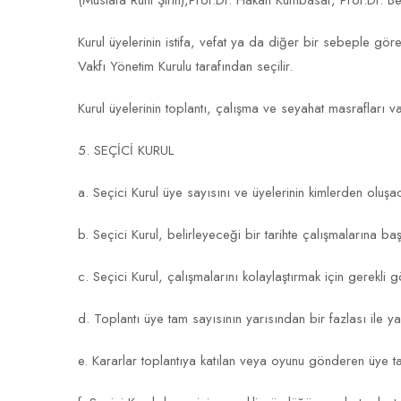
(Mustafa Ruhi Şirin),Prof.Dr. Hakan Kumbasar, Prof.Dr.
Kurul üyelerinin istifa, vefat ya da diğer bir sebeple g
Vakfı Yönetim Kurulu tarafından seçilir.
Kurul üyelerinin toplantı, çalışma ve seyahat masrafları vak
5. SEÇİCİ KURUL
a. Seçici Kurul üye sayısını ve üyelerinin kimlerden oluşa
b. Seçici Kurul, belirleyeceği bir tarihte çalışmalarına b
c. Seçici Kurul, çalışmalarını kolaylaştırmak için gerekli g
d. Toplantı üye tam sayısının yarısından bir fazlası ile yap
e. Kararlar toplantıya katılan veya oyunu gönderen üye t