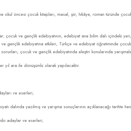
e okul öncesi çocuk kitapları, masal, şiir, hikâye, roman türünde çocuk
lar; çocuk ve gençlik edebiyatının, edebiyat ana bilim dalı içindeki yer
cuk ve gençlik edebiyatına etkileri, Türkçe ve edebiyat öğretiminde çoc
 sorunları, çocuk ve gençlik edebiyatında eleştiri konularında yarışmal
r yıl ara ile dönüşümlü olarak yapılacaktır.
yları ve eserleri;
iyatı dalında yazılmış ve yarışma sonuçlarının açıklanacağı tarihte hen
ibi adaylar ve eserleri;