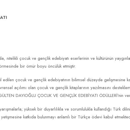
ATI
 nitelikli çocuk ve gençlik edebiyatı eserlerinin ve kültürünün yaygınl
görmesinde bir ömür boyu öncülük etmiştir.
l edilen çocuk ve gençlik edebiyatının bilimsel düzeyde gelişmesine 
evrensel açılımı olan çocuk ve gençlik kitaplarının yazılmasını deste
 GÜLTEN DAYIOĞLU ÇOCUK VE GENÇLİK EDEBİYATI ÖDÜLLERİ’nin verilmes
şmalarla; yüksek bir duyarlılıkla ve sorumlulukla kullandığı Türk dilin
ın yetişmesine katkıda bulunmayı anlamlı bir Türkçe ödevi kabul etmekted