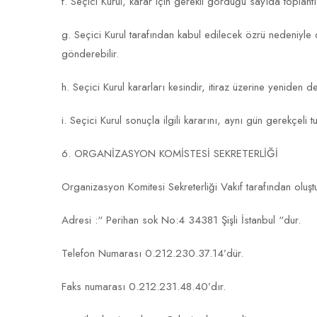
f. Seçici Kurul, karar için gerekli gördüğü sayıda toplant
g. Seçici Kurul tarafından kabul edilecek özrü nedeniyle 
gönderebilir.
h. Seçici Kurul kararları kesindir, itiraz üzerine yeniden
i. Seçici Kurul sonuçla ilgili kararını, aynı gün gerekçeli
6. ORGANİZASYON KOMİSTESİ SEKRETERLİĞİ
Organizasyon Komitesi Sekreterliği Vakıf tarafından olu
Adresi :“ Perihan sok No:4 34381 Şişli İstanbul “dur.
Telefon Numarası 0.212.230.37.14’dür.
Faks numarası 0.212.231.48.40’dır.