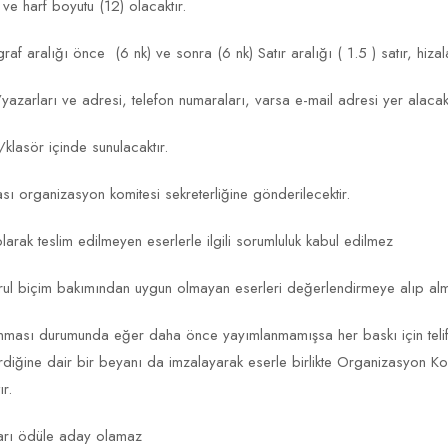
kta ve harf boyutu (12) olacaktır.
f aralığı önce (6 nk) ve sonra (6 nk) Satır aralığı ( 1.5 ) satır, hizal
yazarları ve adresi, telefon numaraları, varsa e-mail adresi yer alacakt
/klasör içinde sunulacaktır.
yası organizasyon komitesi sekreterliğine gönderilecektir.
olarak teslim edilmeyen eserlerle ilgili sorumluluk kabul edilmez
urul biçim bakımından uygun olmayan eserleri değerlendirmeye alıp alm
azanması durumunda eğer daha önce yayımlanmamışsa her baskı için teli
 verdiğine dair bir beyanı da imzalayarak eserle birlikte Organizasyon Ko
r.
ınları ödüle aday olamaz