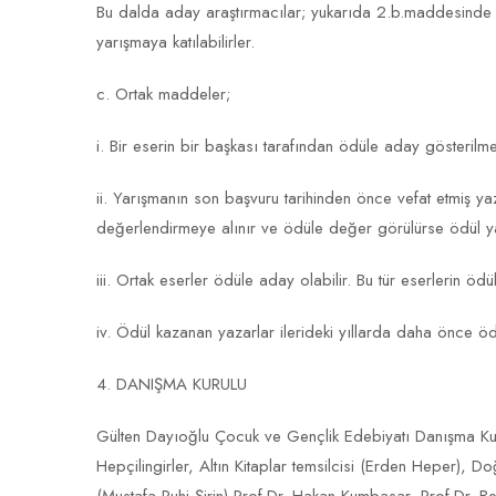
Bu dalda aday araştırmacılar; yukarıda 2.b.maddesinde y
yarışmaya katılabilirler.
c. Ortak maddeler;
i. Bir eserin bir başkası tarafından ödüle aday gösteril
ii. Yarışmanın son başvuru tarihinden önce vefat etmiş ya
değerlendirmeye alınır ve ödüle değer görülürse ödül yasa
iii. Ortak eserler ödüle aday olabilir. Bu tür eserlerin ö
iv. Ödül kazanan yazarlar ilerideki yıllarda daha önce öd
4. DANIŞMA KURULU
Gülten Dayıoğlu Çocuk ve Gençlik Edebiyatı Danışma Kurul
Hepçilingirler, Altın Kitaplar temsilcisi (Erden Heper),