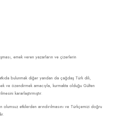
aşması, emek veren yazarların ve çizerlerin
katkıda bulunmak diğer yandan da çağdaş Türk dili,
klemek ve özendirmek amacıyla, kurmakta olduğu Gülten
ini kararlaştırmıştır.
in olumsuz etkilerden arındırılmasını ve Türkçemizi doğru
ir.