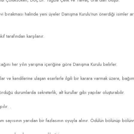
 Betül Çotuksöken, Doç.Dr. Tuğba Çelik ve Yalvaç Ural’dan oluşur.
örevi bırakması halinde yeni üyeler Danışma Kurulu’nun önerdiği isimler
ıf tarafından karşılanır.
cağını her yılın yarışma içeriğine göre Danışma Kurulu belirler.
aşlar ve kendilerine ulaşan eserlerle ilgili bir karara varmak üzere, bağı
ördüğü durumlarda sekreterlik, alt kurullar gibi yapılar oluşturabilir.
ılır. .
am sayısının yarıdan bir fazlasının oyuyla alınır. Ödülün bölünüp bölün