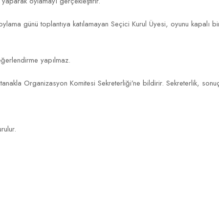
ı yaparak oylamayı gerçekleştirir.
oylama günü toplantıya katılamayan Seçici Kurul Üyesi, oyunu kapalı bir 
 değerlendirme yapılmaz.
 tutanakla Organizasyon Komitesi Sekreterliği’ne bildirir. Sekreterlik, s
şturulur.