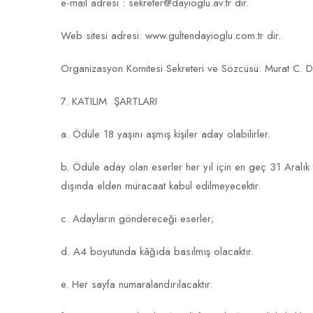
e-mail adresi : sekreter@dayioglu.av.tr dir.
Web sitesi adresi: www.gultendayioglu.com.tr dir.
Organizasyon Komitesi Sekreteri ve Sözcüsü: Murat C. D
7. KATILIM ŞARTLARI
a. Ödüle 18 yaşını aşmış kişiler aday olabilirler.
b. Ödüle aday olan eserler her yıl için en geç 31 Aralık 
dışında elden müracaat kabul edilmeyecektir.
c. Adayların göndereceği eserler;
d. A4 boyutunda kâğıda basılmış olacaktır.
e. Her sayfa numaralandırılacaktır.