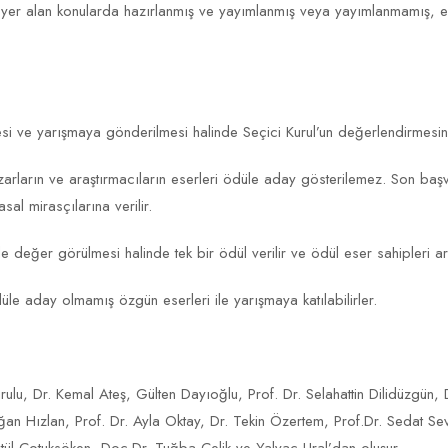
er alan konularda hazırlanmış ve yayımlanmış veya yayımlanmamış, en a
mesi ve yarışmaya gönderilmesi halinde Seçici Kurul’un değerlendirmesi
zarların ve araştırmacıların eserleri ödüle aday gösterilemez. Son başv
l mirasçılarına verilir.
düle değer görülmesi halinde tek bir ödül verilir ve ödül eser sahipleri 
üle aday olmamış özgün eserleri ile yarışmaya katılabilirler.
u, Dr. Kemal Ateş, Gülten Dayıoğlu, Prof. Dr. Selahattin Dilidüzgün, D
 Doğan Hızlan, Prof. Dr. Ayla Oktay, Dr. Tekin Özertem, Prof.Dr. Sedat