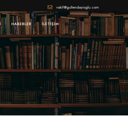
vakif@gultendayioglu.com
I
HABERLER
İLETIŞIM