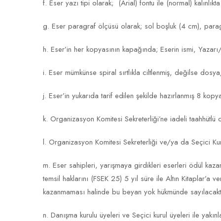
f. Eser yazı tipi olarak; (Arial) fontu ile (normal) kalınlı
g. Eser paragraf ölçüsü olarak; sol boşluk (4 cm), paragra
h. Eser’in her kopyasının kapağında; Eserin ismi, Yazarı/
i. Eser mümkünse spiral sırtlıkla ciltlenmiş, değilse dosya
j. Eser’in yukarıda tarif edilen şekilde hazırlanmış 8 kop
k. Organizasyon Komitesi Sekreterliği’ne iadeli taahhütlü 
l. Organizasyon Komitesi Sekreterliği ve/ya da Seçici K
m. Eser sahipleri, yarışmaya girdikleri eserleri ödül k
temsil haklarını (FSEK 25) 5 yıl süre ile Altın Kitaplar’a
kazanmaması halinde bu beyan yok hükmünde sayılacaktı
n. Danışma kurulu üyeleri ve Seçici kurul üyeleri ile yak