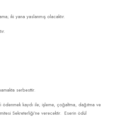
ama; iki yana yaslanmış olacaktır.
ır.
amakta serbesttir.
fi ödenmek kaydı ile; işleme, çoğaltma, dağıtma ve
mitesi Sekreterliği’ne verecektir. Eserin ödül